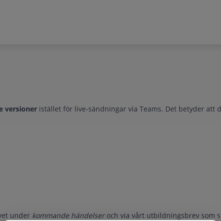
e versioner
istället för live-sändningar via Teams. Det betyder att 
avet under
kommande händelser
och via vårt utbildningsbrev som s