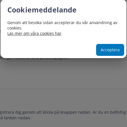
Cookiemeddelande
Genom att besöka sidan accepterar du vår användning av
cookies.
ormulär
.
Läs mer om våra cookies här
Acceptera
ltningen hanterar dina personuppgifter.
gistrera dig genom att klicka på knappen nedan. Är du en befintlig
 på länken nedan.