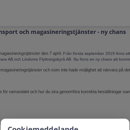
ransport och magasineringstjänster - ny chans
 magasineringstjänster
den 7 april
.
Från första september 2019 finns ett
vare AB och Lindome Flyttningsbyrå AB.
Nu finns en ny chans att komm
och magasineringstjänster och som inte hade möjlighet att närvara på det f
se för ramavtalet och hur du ska genomföra korrekta beställningar samt
ring 031-366 37 00
Cookiemeddelande