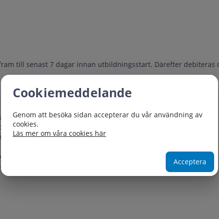
fram till senast 7 dagar innan utbildningsstart. Därefter debiteras 
Cookiemeddelande
Genom att besöka sidan accepterar du vår användning av
sen
cookies.
derlag
Läs mer om våra cookies här
ämpas för analys, förberedelse och uppföljning
lönekartläggning och hur rapporterna används i praktiken
Acceptera
sus efter eget behov, med stöd av utbildare