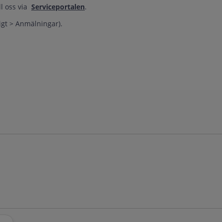
ll oss via
Serviceportalen
.
igt > Anmälningar).