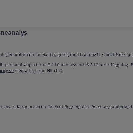
öneanalys
 att genomföra en lönekartläggning med hjälp av IT-stödet Nekksu
till personalrapporterna 8.1 Löneanalys och 8.2 Lönekartläggning. B
borg.se
med attest från HR-chef.
en använda rapporterna lönekartläggning och löneanalysunderlag 
.