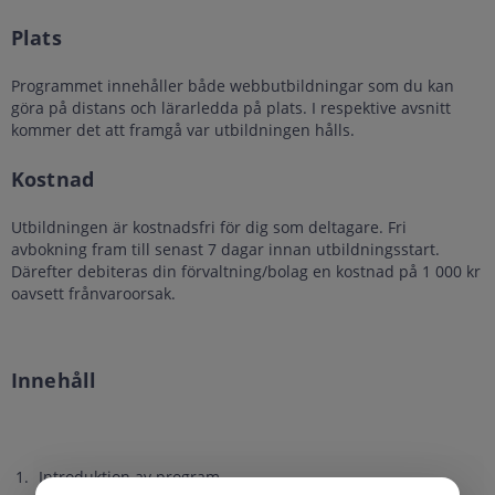
Plats
Programmet innehåller både webbutbildningar som du kan
göra på distans och lärarledda på plats. I respektive avsnitt
kommer det att framgå var utbildningen hålls.
Kostnad
Utbildningen är kostnadsfri för dig som deltagare. Fri
avbokning fram till senast 7 dagar innan utbildningsstart.
Därefter debiteras din förvaltning/bolag en kostnad på 1 000 kr
oavsett frånvaroorsak.
Innehåll
Introduktion av program.