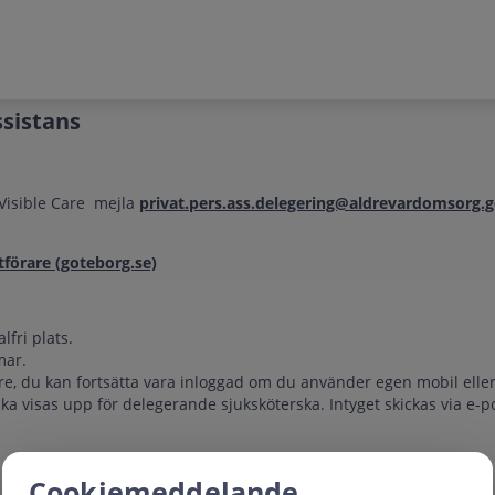
ssistans
 Visible Care mejla
privat.pers.ass.delegering@aldrevardomsorg.g
utförare (goteborg.se)
fri plats.
mar.
e, du kan fortsätta vara inloggad om du använder egen mobil eller
ska visas upp för delegerande sjuksköterska. Intyget skickas via e-p
Cookiemeddelande