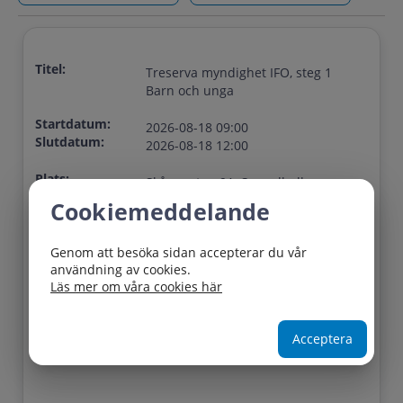
Titel:
Treserva myndighet IFO, steg 1
Barn och unga
Startdatum:
2026-08-18 09:00
Slutdatum:
2026-08-18 12:00
Plats:
Skånegatan 9A, Spegelhallen
Cookiemeddelande
Lediga platser:
6
Sista
Genom att besöka sidan accepterar du vår
2026-08-10
användning av cookies.
anmälningsdag:
Läs mer om våra cookies här
Acceptera