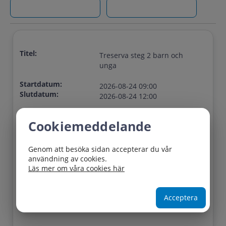
Titel:
Treserva steg 2 barn och
unga
Startdatum:
2026-08-24 09:00
Slutdatum:
2026-08-24 12:00
Plats:
Vågmästaregatan 1A, Piren
Cookiemeddelande
Lediga platser:
10
Genom att besöka sidan accepterar du vår
Sista
2026-08-17
användning av cookies.
anmälningsdag:
Läs mer om våra cookies här
Acceptera