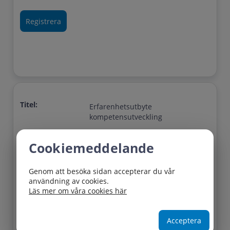
Titel:
Erfarenhetsutbyte
kompetensutveckling
Startdatum:
2026-10-02 09:00
Cookiemeddelande
Slutdatum:
2026-10-02 12:00
Plats:
AI Sweden, Kuggen, Lindholmen
Genom att besöka sidan accepterar du vår
(Vån 4)
användning av cookies.
Läs mer om våra cookies här
Lediga platser:
38
Sista
2026-12-10
Acceptera
anmälningsdag: