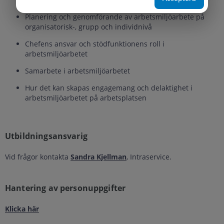
Planering och genomförande av arbetsmiljöarbete på
organisatorisk-, grupp och individnivå
Chefens ansvar och stödfunktionens roll i
arbetsmiljöarbetet
Samarbete i arbetsmiljöarbetet
Hur det kan skapas engagemang och delaktighet i
arbetsmiljöarbetet på arbetsplatsen
Utbildningsansvarig
Vid frågor kontakta
Sandra Kjellman
, Intraservice.
Hantering av personuppgifter
Klicka här