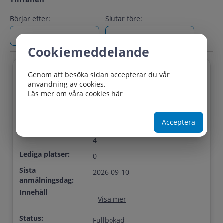
Börjar efter:
Slutar före:
Cookiemeddelande
Genom att besöka sidan accepterar du vår
Titel:
Processutveckling 2026
användning av cookies.
september
Läs mer om våra cookies här
Startdatum:
2026-09-18 08:30
Slutdatum:
2026-09-25 14:00
Acceptera
Plats:
Intraservice, Rosenlundsgatan
4
Lediga platser:
0
Sista
2026-09-10
anmälningsdag:
Innehåll
Visa mer
Status:
Fullbokad