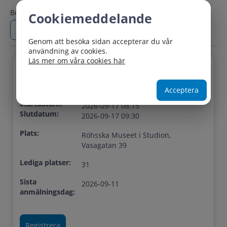
Börjar efter:
Slutar före:
Cookiemeddelande
Genom att besöka sidan accepterar du vår
användning av cookies.
Läs mer om våra cookies här
Titel:
Popcorn och perspektiv - Testa en
framsynsmetod
Acceptera
Startdatum:
2026-09-17 08:15
Slutdatum:
2026-09-17 09:30
Plats:
Röhsska Museet i Studion,
Vasagatan 39
Lediga platser:
31
Sista
2026-09-11
anmälningsdag: