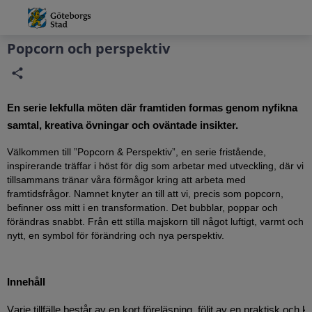
Grade
Portal
Popcorn och perspektiv
En serie
lekfulla
möten där
f
ramtiden formas genom nyfikna
samtal, kreativa övningar och oväntade insikter
.
Välkommen till ”Popcorn & Perspektiv”
,
en serie fristående,
inspirerande träffar i höst för dig som arbetar med utveckling, där vi
tillsammans tränar våra förmågor kring att arbeta med
framtidsfrågor. Namnet knyter an till att vi
,
precis som popcorn
,
befinner oss mitt i en transformation.
Det bubblar, poppar och
förändras snabbt.
Från ett stilla majskorn till något luftigt, varmt och
nytt
,
en symbol för förändring och nya perspektiv.
Innehåll
Varje tillfälle består av en kort föreläsning, följt av en praktisk o