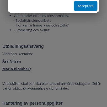
Konsekvenser av våld
Acceptera
Tidig upptäckt – att våga se och agera
Orosanmälan i teori och praktik
Vad händer efter en orosanmälan?
- Socialtjänstens arbete
- Hur kan vi finnas kvar och stötta?
Summering och avslut
Utbildningsansvarig
Vid frågor kontakta:
Åsa Nilsen
Maria Blomberg
Vi beställer lokal och fika efter antalet anmälda deltagare. Det är
därför viktigt att avanmäla sig vid förhinder.
Hantering av personuppgifter