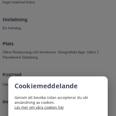
Inget material krävs.
Omfattning
En halvdag.
Plats
Ullevi Restaurang och konferens. Geografiskt läge: Ullevi 1
Paradentré Göteborg.
Kostnad
Cookiemeddelande
Utbildningen är kostnadsfri.
Genom att besöka sidan accepterar du vår
Innehåll
användning av cookies.
Läs mer om våra cookies här
Introduktion