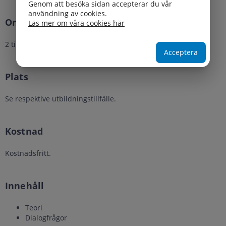
Genom att besöka sidan accepterar du vår
användning av cookies.
Omfattning
Läs mer om våra cookies här
2 timmar.
Acceptera
Plats
Se respektive utbildningstillfälle.
Kostnad
Kostnadsfritt.
Innehåll
Teori
Dialogfrågor