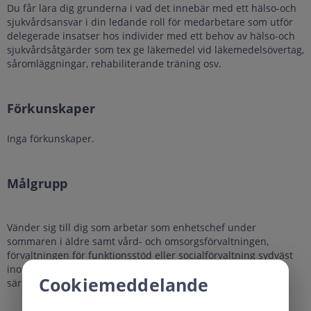
Du får lära dig grunderna i vad det innebär med ett hälso-och
sjukvårdsansvar i din ledande roll för medarbetare som utför
delegerade insatser hos individer med ett behov av hälso-och
sjukvårdsåtgärder som tex ge läkemedel vid läkemedelsövertag,
såromläggningar, rehabiliterande träning osv.
Förkunskaper
Inga förkunskaper.
Målgrupp
Vänder sig till dig som arbetar som enhetschef under
sommaren i äldre samt vård- och omsorgsförvaltningen,
förvaltningen för funktionsstöd eller socialförvaltning sydväst
inom hemtjänst, vård-och omsorgsboende, boende med
Cookiemeddelande
särskild service, daglig verksamhet samt hälso-och sjukvård.