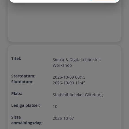
Titel:
Sierra & Digitala tjänster:
Workshop
Startdatum:
2026-10-09 08:15
Slutdatum:
2026-10-09 11:45
Plats:
Stadsbiblioteket Göteborg
Lediga platser:
10
Sista
2026-10-07
anmälningsdag: