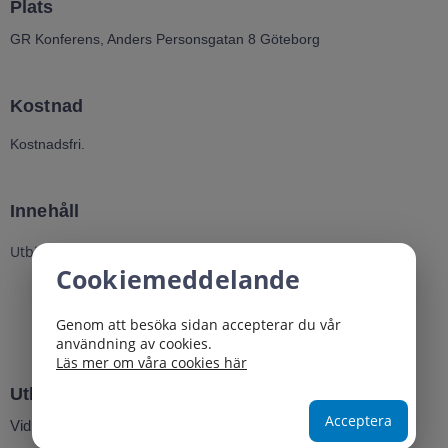
Plats
GR Konferens, Anders Personsgatan 8 Göteborg
Kostnad
Kostnadsfri.
Innehåll
Utbildningen berör bland annat:
Cookiemeddelande
Att möta våldsutsatthet i arbetet
Vad gör våldet med oss som lyssnar och tar emot?
Genom att besöka sidan accepterar du vår
Vad hjälper?
användning av cookies.
Läs mer om våra cookies här
Utbildningsansvarig
Acceptera
Vid frågor kontakta