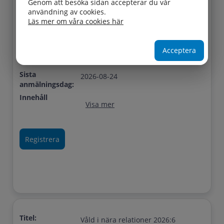
Genom att besöka sidan accepterar du vår
Startdatum:
2026-09-03
användning av cookies.
Slutdatum:
2026-09-10
Läs mer om våra cookies här
Plats:
Burgårdens konferenscenter,
Skånegatan 20, Göteborg
Acceptera
Lediga platser:
3
Sista
2026-08-24
anmälningsdag:
Innehåll
Visa mer
Titel:
Våld i nära relationer 2026:6