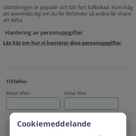
Utbildningen är populär och blir fort fullbokad. Kom ihåg
att avanmäla dig om du får förhinder så andra får chans
att delta.
Hantering av personuppgifter
Läs här om hur vi hanterar dina personuppgifter
Tillfällen
Börjar efter:
Slutar före:
Cookiemeddelande
Titel:
Våld i nära relationer 2026:5