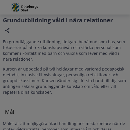
Grade
Portal
Grundutbildning våld i nära relationer
En grundläggande utbildning, tidigare benämnd som bas, som
fokuserar på att öka kunskapsnivån och stärka personal som
kommer i kontakt med barn och vuxna som lever med våld i
nära relationer.
Kursen är uppdelad på två heldagar med varierad pedagogisk
metodik, inklusive filmvisningar, personliga reflektioner och
gruppdiskussioner. Kursen vänder sig i första hand till dig som
antingen saknar grundläggande kunskap om våld eller vill
repetera dina kunskaper.
Mål
Målet är att möjliggöra ökad handling hos medarbetare när de
möter våldsutsatta, personer som utövar våld och deras