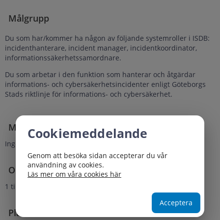
Målgrupp
Du som har/kommer ha någon av följande systemroller i ISDB:
incidenthanterare, incident manager, incidentkoordinator,
informationssäkerhetssamordnare.
Du som arbetar i den funktion som hanterar och åtgärdar
informations- och cybersäkerhetsincidenter enligt Göteborgs
Stads riktlinje för informations- och cybersäkerhet.
Material
Cookiemeddelande
Inget material krävs
Genom att besöka sidan accepterar du vår
användning av cookies.
Omfattning
Läs mer om våra cookies här
1 timma
Acceptera
Plats