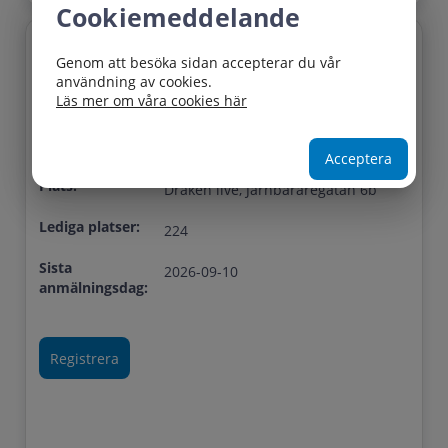
Cookiemeddelande
Genom att besöka sidan accepterar du vår
Titel:
I huvudet på en normalstörd - Pär
användning av cookies.
Johansson
Läs mer om våra cookies här
Startdatum:
2026-09-24 16:30
Slutdatum:
2026-09-24 19:40
Acceptera
Plats:
Draken live, Järnbäraregatan 6b
Lediga platser:
224
Sista
2026-09-10
anmälningsdag: