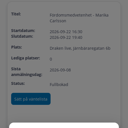
Titel:
Fördomsmedvetenhet - Marika
Carlsson
Startdatum:
2026-09-22 16:30
Slutdatum:
2026-09-22 19:40
Plats:
Draken live, Järnbäraregatan 6b
Lediga platser:
0
Sista
2026-09-08
anmälningsdag:
Status:
Fullbokad