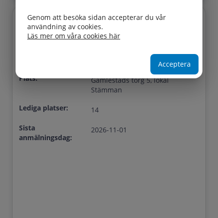
Genom att besöka sidan accepterar du vår
användning av cookies.
Titel:
Utbildningstillfälle 2
Läs mer om våra cookies här
Startdatum:
2026-11-24 09:00
Slutdatum:
2026-11-24 16:00
Acceptera
Plats:
Gamlestads torg 5, lokal
Stämman
Lediga platser:
14
Sista
2026-11-01
anmälningsdag: