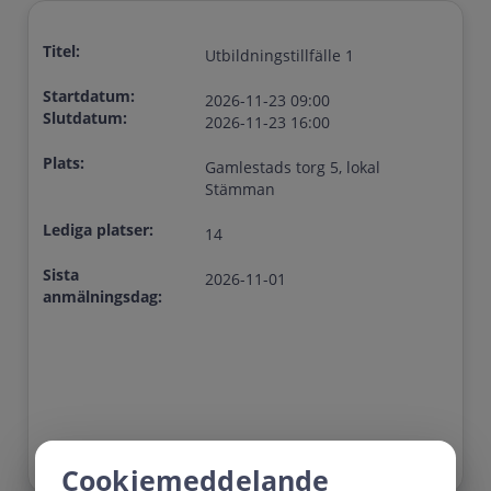
Titel:
Utbildningstillfälle 1
Startdatum:
2026-11-23 09:00
Slutdatum:
2026-11-23 16:00
Plats:
Gamlestads torg 5, lokal
Stämman
Lediga platser:
14
Sista
2026-11-01
anmälningsdag:
Cookiemeddelande