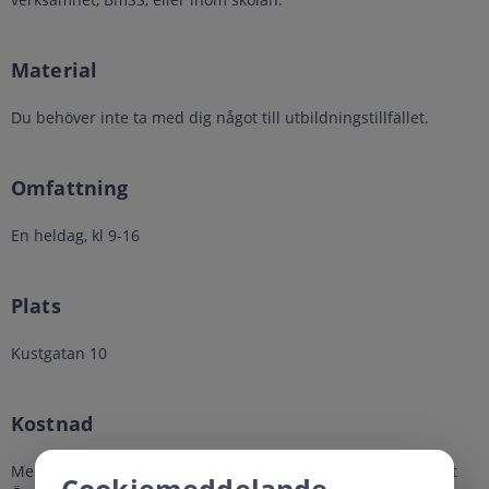
Material
Du behöver inte ta med dig något till utbildningstillfället.
Omfattning
En heldag, kl 9-16
Plats
Kustgatan 10
Kostnad
Medarbetare i förvaltningen för funktionsstöd - Kostnadsfritt
Cookiemeddelande