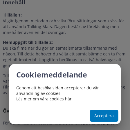
Innehåll
Tillfälle 1:
Vi går igenom metoden och vilka förutsättningar som krävs för
att använda Talking Mats. Dagen består av föreläsning men
innehåller även en del övningar.
Hemuppgift till tillfälle 2:
Du ska filma när du gör en samtalsmatta tillsammans med
någon. Till detta behöver du välja ett samtalsämne och ta fram
eget bildmaterial. Uppgiften beräknas ta ca två halvdagar att
genomföra.
Cookiemeddelande
Tillfälle 2:
Varje deltagare ska visa ett avsnitt på 3-5 minuter av sin film.
Filmerna diskuteras gemensamt med fokus på din användning
Genom att besöka sidan accepterar du vår
av metoden.
användning av cookies.
Läs mer om våra cookies här
Övrigt
Acceptera
För att få licens i metoden krävs godkänt på hemuppgiften.