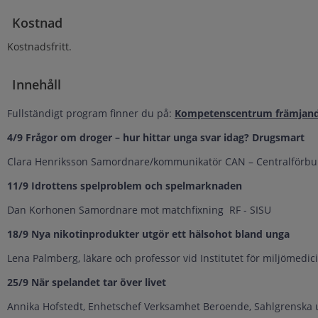
Kostnad
Kostnadsfritt.
Innehåll
Fullständigt program finner du på:
Kompetenscentrum främjande 
4/9 Frågor om droger – hur hittar unga svar idag? Drugsmart
Clara Henriksson Samordnare/kommunikatör CAN – Centralförbund
11/9 Idrottens spelproblem och spelmarknaden
Dan Korhonen Samordnare mot matchfixning RF - SISU
18/9 Nya nikotinprodukter utgör ett hälsohot bland unga
Lena Palmberg, läkare och professor vid Institutet för miljömedici
25/9 När spelandet tar över livet
Annika Hofstedt, Enhetschef Verksamhet Beroende, Sahlgrenska 