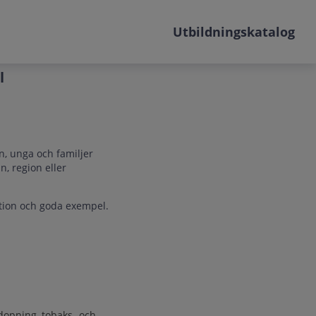
Utbildningskatalog
l
n, unga och familjer
, region eller
ation och goda exempel.
dopning, tobaks- och