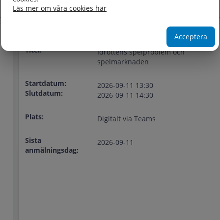
Läs mer om våra cookies här
Acceptera
Titel:
Idrottens spelproblem och
spelmarknaden
Startdatum:
2026-09-11 13:30
Slutdatum:
2026-09-11 14:30
Plats:
Digitalt via Teams
Sista
2026-09-11
anmälningsdag: