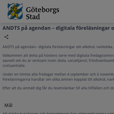
Grade
Portal
ANDTS på agendan – digitala föreläsningar o
ANDTS på agendan– digitala föreläsningar om alkohol, narkotika, 
Välkommen att delta på höstens serie med digitala fredagsseminar
oavsett om du är verksam inom skola, socialtjänst, fritidsverksa
civilsamhälle.
Under en timme alla fredagar mellan 4 september och 6 november
Föreläsningarna handlar om olika ämnen kopplat till alkohol, nar
Efter att du anmält dig får du teamslänkar till alla tillfällen och du v
Mål
Att stärka kunskapen och kompetensen hos yrkesverksamma som möt