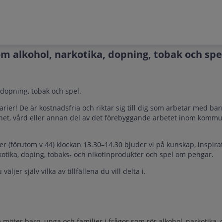
m alkohol, narkotika, dopning, tobak och spe
dopning, tobak och spel.
ier! De är kostnadsfria och riktar sig till dig som arbetar med bar
mhet, vård eller annan del av det förebyggande arbetet inom kommun
 (förutom v 44) klockan 13.30–14.30 bjuder vi på kunskap, inspir
kotika, doping, tobaks- och nikotinprodukter och spel om pengar.
äljer själv vilka av tillfällena du vill delta i.
er barn, unga och familjer i frågor som rör alkohol, narkotika, 