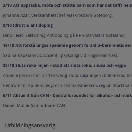
2/10 Att upptäcka, möta och stötta barn som har det tufft h
Johanna Azar, Verksamhetschef Maskrosbarn Göteborg.
9/10 Idrott & antidoping
Dino Ilecic, Sakkunnig Antidoping på RF-SISU Västra Götaland.
16/10 Att förstå ungas spelande genom föräldra-barnrelationer
Sabina Kapetanovic, docent i psykologi vid Högskolan Väst.
23/10 Sluta röka linjen – stöd att sluta röka, snusa och vejpa
Annelie Johansson, Driftansvarig Sluta-röka-linjen Diplomerad t
Centrum för epidemiologi och samhällsmedicin, region Stockho
6/11 Aktuellt från CAN - Centralförbundet för alkohol- och nar
Daniel Muller Samordnare CAN
Utbildningsansvarig