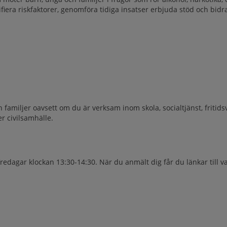
era riskfaktorer, genomföra tidiga insatser erbjuda stöd och bidra ti
 familjer oavsett om du är verksam inom skola, socialtjänst, fritids
r civilsamhälle.
 fredagar klockan 13:30-14:30. När du anmält dig får du länkar till varj