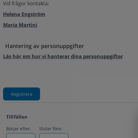
Vid frågor kontakta:
Helena Engström
Maria Martini
Hantering av personuppgifter
Läs här om hur vi hanterar dina personuppgifter
Tillfällen
Börjar efter:
Slutar före: