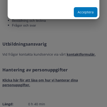
Så planerar du din FKU
Ta fram underlag
Skicka förfrågan i Proceedo
Acceptera
Utvärdera och tilldela
Beställning och teckna
Frågor och svar
Utbildningsansvarig
Vid frågor kontakta kundservice via vårt
kontaktformulär.
Hantering av personuppgifter
Klicka här för att läsa om hur vi hanterar dina
personuppgifter.
Längd:
0
h
40
min