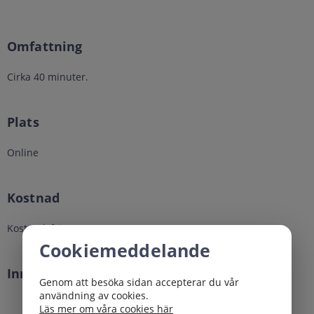
Omfattning
Cirka 40 minuter.
Plats
Online
Kostnad
Kostnadsfri
Cookiemeddelande
Innehåll
Genom att besöka sidan accepterar du vår
användning av cookies.
Vad är en FKU?
Läs mer om våra cookies här