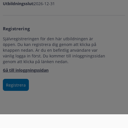
Utbildningsslut:
2026-12-31
Registrering
Självregistreringen för den här utbildningen är
öppen. Du kan registrera dig genom att klicka på
knappen nedan. Är du en befintlig användare var
vänlig logga in först. Du kommer till inloggningssidan
genom att klicka på länken nedan.
Gå till inloggningssidan