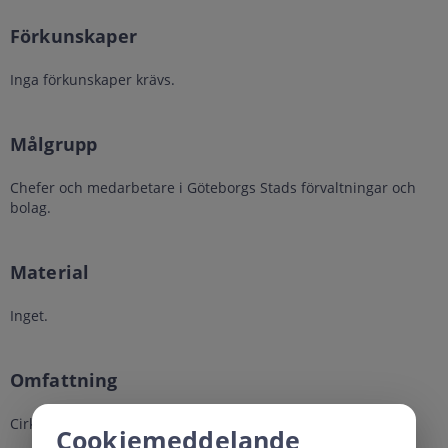
Förkunskaper
Inga förkunskaper krävs.
Målgrupp
Chefer och medarbetare i Göteborgs Stads förvaltningar och
bolag.
Material
Inget.
Omfattning
Cirka 30 minuter.
Cookiemeddelande