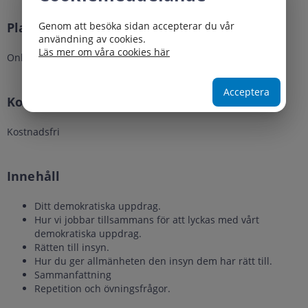
Plats
Genom att besöka sidan accepterar du vår
användning av cookies.
Läs mer om våra cookies här
Online
Acceptera
Kostnad
Kostnadsfri
Innehåll
Ditt demokratiska uppdrag.
Hur vi jobbar tillsammans för att lyckas med vårt
demokratiska uppdrag.
Rätten till insyn.
Hur du ger allmänheten den insyn dem har rätt till.
Sammanfattning
Repetition och övningsfrågor.