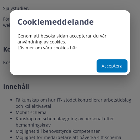
Självstudier.
För att få utbildningen godkänd behöver du genomföra hela
Cookiemeddelande
webbutbildningen.
Genom att besöka sidan accepterar du vår
användning av cookies.
Läs mer om våra cookies här
Kostnad
Kostnadsfri
Acceptera
Innehåll
Få kunskap om hur IT- stödet kontrollerar arbetstidslag
och kollektivavtal
Mobilt schema
Kunskap om schemaläggning av personal efter
bemanningskrav
Möjlighet till behovsstyrda kompetenser
Möjlighet för medarbetare att påverka sitt schema