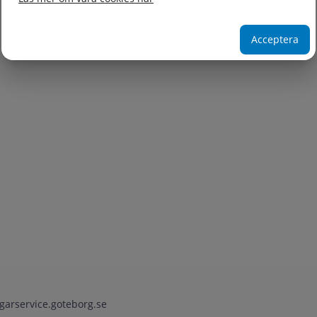
Acceptera
garservice.goteborg.se