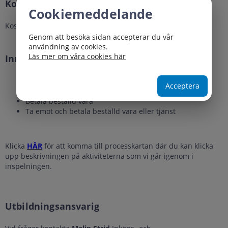
Kostnad
Cookiemeddelande
Kostnadsfri
Genom att besöka sidan accepterar du vår
användning av cookies.
Läs mer om våra cookies här
Innehåll
Beställ vara eller tjänst
Acceptera
Ta emot beställd vara
Betala beställd vara
Ta emot och betala beställd vara eller tjänst
Klicka
HÄR
för att komma till processkartan där du kan klicka
upp beskrivningen på aktiviteterna som vi går igenom i
inspelningen.
Utbildningsansvarig