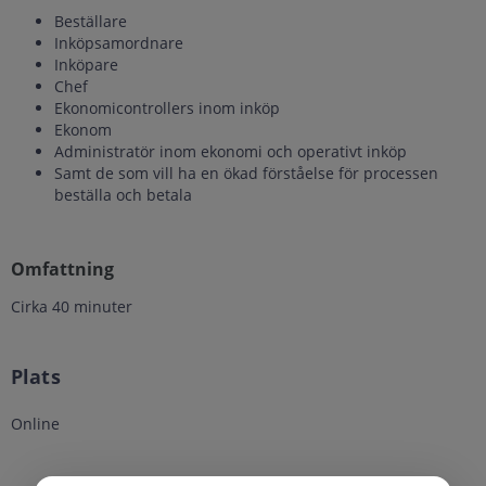
Beställare
Inköpsamordnare
Inköpare
Chef
Ekonomicontrollers inom inköp
Ekonom
Administratör inom ekonomi och operativt inköp
Samt de som vill ha en ökad förståelse för processen
beställa och betala
Omfattning
Cirka 40 minuter
Plats
Online