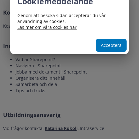
Cookiemeddelande
Kostnad
Genom att besöka sidan accepterar du vår
användning av cookies.
Kostnadsfri
Läs mer om våra cookies här
Innehåll
Acceptera
Vad är Sharepoint?
Navigera i Sharepoint
Jobba med dokument i Sharepoint
Organisera ditt innehåll
Samarbeta och dela
Tips och tricks
Utbildningsansvarig
Vid frågor kontakta,
Katarina Kokolj
, Intraservice