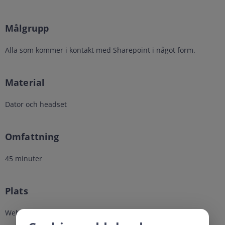
Målgrupp
Alla som kommer i kontakt med Sharepoint i något form.
Material
Dator och headset
Omfattning
45 minuter
Plats
Webbutbildning