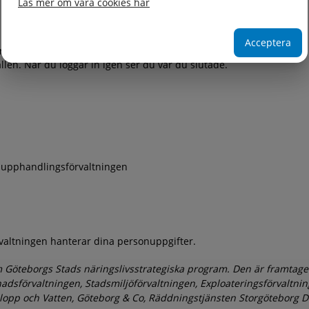
Läs mer om våra cookies här
Acceptera
rta faktaavsnitt.
ällen. När du loggar in igen ser du var du slutade.
 upphandlingsförvaltningen
rvaltningen hanterar dina personuppgifter.
om Göteborgs Stads näringslivsstrategiska program. Den är framtag
adsförvaltningen, Stadsmiljöförvaltningen, Exploateringsförvaltnin
slopp och Vatten, Göteborg & Co, Räddningstjänsten Storgöteborg 