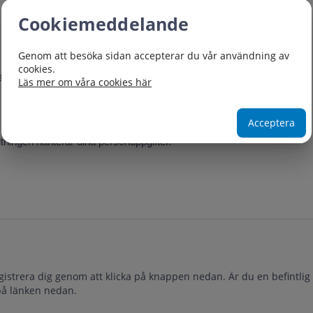
Cookiemeddelande
Genom att besöka sidan accepterar du vår användning av
cookies.
ormulär
.
Läs mer om våra cookies här
Acceptera
ltningen hanterar dina personuppgifter.
gistrera dig genom att klicka på knappen nedan. Är du en befintlig
 på länken nedan.