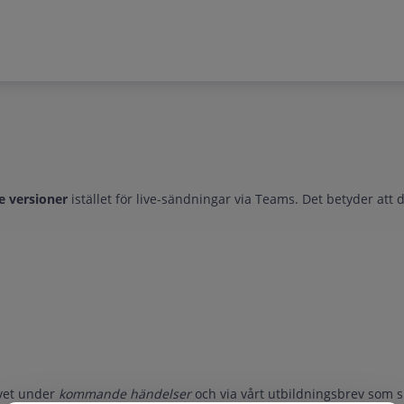
e versioner
istället för live-sändningar via Teams. Det betyder att 
avet under
kommande händelser
och via vårt utbildningsbrev som s