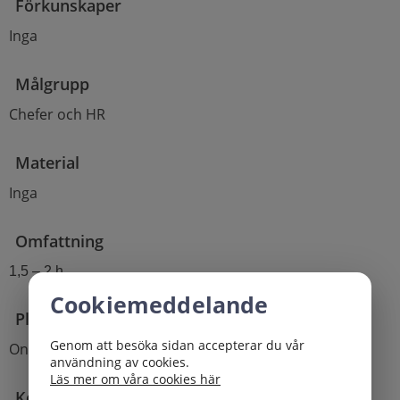
Förkunskaper
Inga
Målgrupp
Chefer och HR
Material
Inga
Omfattning
1,5 – 2 h
Cookiemeddelande
Plats
Genom att besöka sidan accepterar du vår
Online
användning av cookies.
Läs mer om våra cookies här
Kostnad