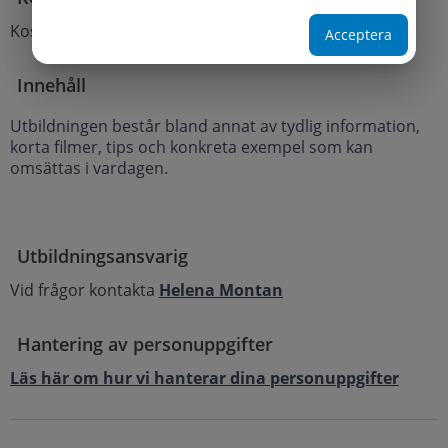
Kostnadsfri
Acceptera
Innehåll
Utbildningen består bland annat av tydlig information,
korta filmer, tips och konkreta exempel som kan
omsättas i vardagen.
Utbildningsansvarig
Vid frågor kontakta
Helena Montan
Hantering av personuppgifter
Läs här om hur vi hanterar dina personuppgifter