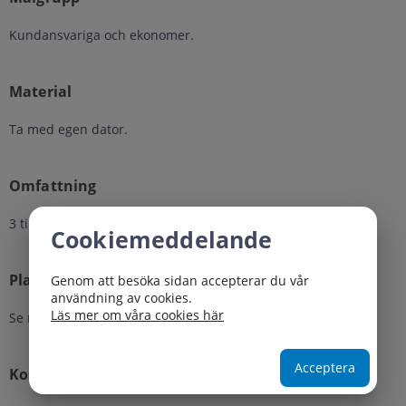
Kundansvariga och ekonomer.
Material
Ta med egen dator.
Omfattning
3 timmar.
Cookiemeddelande
Plats
Genom att besöka sidan accepterar du vår
användning av cookies.
Läs mer om våra cookies här
Se respektive tillfälle.
Acceptera
Kostnad