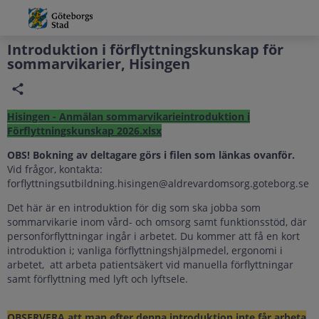
Grade
Portal
Introduktion i förflyttningskunskap för
sommarvikarier, Hisingen
Hisingen - Anmälan sommarvikarieintroduktion i
Förflyttningskunskap 2026.xlsx
OBS! Bokning av deltagare görs i filen som länkas ovanför.
Vid frågor, kontakta:
forflyttningsutbildning.hisingen@aldrevardomsorg.goteborg.se
Det här är en introduktion för dig som ska jobba som
sommarvikarie inom vård- och omsorg samt funktionsstöd, där
personförflyttningar ingår i arbetet. Du kommer att få en kort
introduktion i; vanliga förflyttningshjälpmedel, ergonomi i
arbetet, att arbeta patientsäkert vid manuella förflyttningar
samt förflyttning med lyft och lyftsele.
OBSERVERA att man efter denna introduktion inte får arbeta