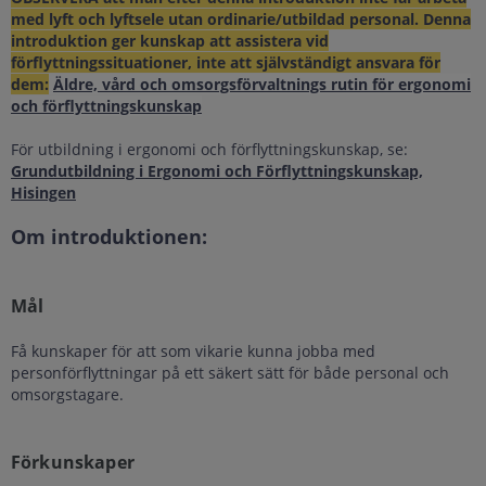
med lyft och lyftsele utan ordinarie/utbildad personal. Denna
introduktion ger kunskap att assistera vid
förflyttningssituationer, inte att självständigt ansvara för
dem:
Äldre, vård och omsorgsförvaltnings rutin för ergonomi
och förflyttningskunskap
För utbildning i ergonomi och förflyttningskunskap, se:
Grundutbildning i Ergonomi och Förflyttningskunskap,
Hisingen
Om introduktionen:
Mål
Få kunskaper för att som vikarie kunna jobba med
personförflyttningar på ett säkert sätt för både personal och
omsorgstagare.
Förkunskaper