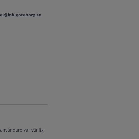
l@ink.goteborg.se
 användare var vänlig