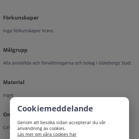
Förkunskaper
Inga förkunskaper krävs.
Målgrupp
Alla anställda och förvaltningarna och bolag i Göteborgs Stad.
Material
Inget
Cookiemeddelande
Omfattning
Genom att besöka sidan accepterar du vår
Cirka 30 minuter.
användning av cookies.
Läs mer om våra cookies här