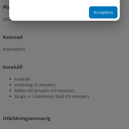
Plats
Acceptera
Online
Kostnad
Kostnadsfri
Innehåll
Innehåll
Inledning (5 minuter)
Rätten till privatliv (10 minuter)
Så gör vi i Göteborgs Stad (15 minuter)
Utbildningsansvarig