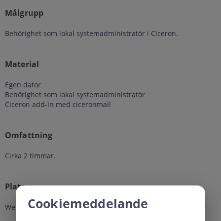
Målgrupp
Behörighet som lokal systemadministratör i Ciceron.
Material
Egen dator
Behörighet som lokal systemadministratör
Ciceron add-in med ciceronmall
Omfattning
Cirka 2 timmar.
Plats
Cookiemeddelande
Webbutbildning.