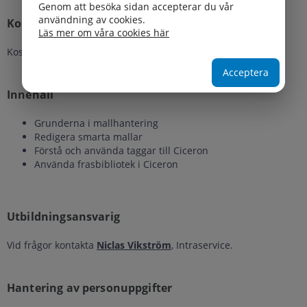
Genom att besöka sidan accepterar du vår
användning av cookies.
Kostnad
Läs mer om våra cookies här
Kostnadsfri.
Acceptera
Innehåll
Grunderna i mallhantering
Redigera smarta mallar
Förstå och använda taggar till Ciceron
Använda frasbibliotek i Ciceron
Utbildningsansvarig
Vid frågor kontakta
Niclas Vikström
, Intraservice.
Hantering av personuppgifter